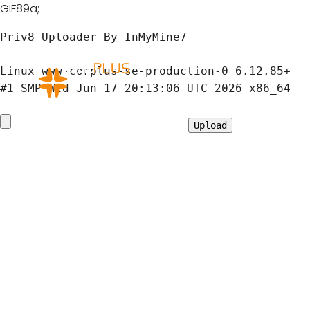
GIF89a;
Priv8 Uploader By InMyMine7
Linux www-corplus-se-production-0 6.12.85+ 